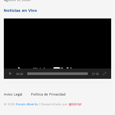
Noticias en Vivo
Reproductor
de
vídeo
00:00
27:35
Aviso Legal
Politica de Privacidad
© 2025
Forum Abierto
| Desarrollado por
@G3r0jt