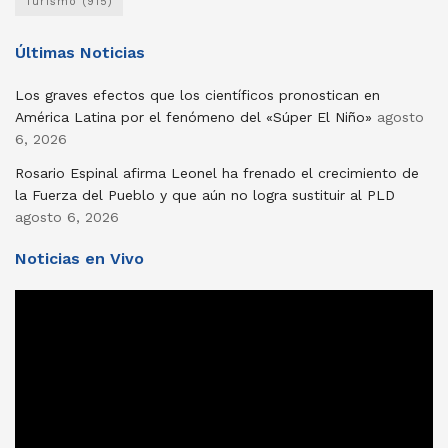
Turismo
(915)
Últimas Noticias
Los graves efectos que los científicos pronostican en
América Latina por el fenómeno del «Súper El Niño»
agosto
6, 2026
Rosario Espinal afirma Leonel ha frenado el crecimiento de
la Fuerza del Pueblo y que aún no logra sustituir al PLD
agosto 6, 2026
Noticias en Vivo
Reproductor
de
vídeo