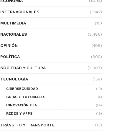
ECONOMÍA
(1.494)
INTERNACIONALES
(3.142)
MULTIMEDIA
(10)
NACIONALES
(2.486)
OPINIÓN
(499)
POLÍTICA
(800)
SOCIEDAD Y CULTURA
(2.007)
TECNOLOGÍA
(159)
CIBERSEGURIDAD
(10)
GUÍAS Y TUTORIALES
(4)
INNOVACIÓN E IA
(44)
REDES Y APPS
(19)
TRÁNSITO Y TRANSPORTE
(13)