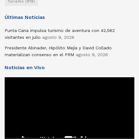
Turismo
(919)
Últimas Noticias
Punta Cana impulsa turismo de aventura con 42,562
visitantes en julio
agosto 9, 2026
Presidente Abinader, Hipólito Mejía y David Collado
materializan consenso en el PRM
agosto 9, 2026
Noticias en Vivo
Reproductor
de
vídeo