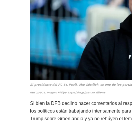
El presidente del FC St. Pauli, Oke Göttlich, es uno de los part
europeos.
Imagen: Philipp Szyza/xim.gs/picture alliance
Si bien la DFB declinó hacer comentarios al res
los políticos están trabajando intensamente par
Trump sobre Groenlandia y ya no rehúyen el tem