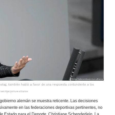
stag, también habló a favor de una respuesta contundente a los
rsen/dpa/picture alliance
gobierno alemán se muestra reticente. Las decisiones
usivamente en las federaciones deportivas pertinentes, no
 de Estado para el Deporte, Christiane Schenderlein. La