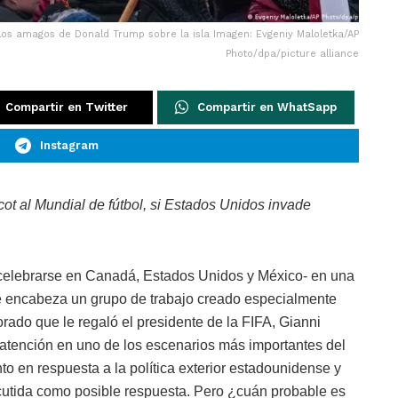
os amagos de Donald Trump sobre la isla Imagen: Evgeniy Maloletka/AP
Photo/dpa/picture alliance
Compartir en Twitter
Compartir en WhatSapp
Instagram
t al Mundial de fútbol, si Estados Unidos invade
 celebrarse en Canadá, Estados Unidos y México- en una
se encabeza un grupo de trabajo creado especialmente
dorado que le regaló el presidente de la FIFA, Gianni
 atención en uno de los escenarios más importantes del
nto en respuesta a la política exterior estadounidense y
utida como posible respuesta. Pero ¿cuán probable es