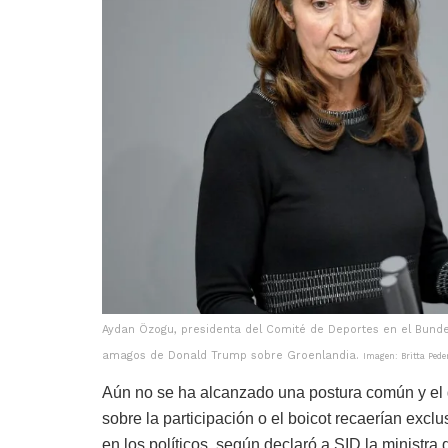
Aydan Özogu, presidenta del Comité de Deportes en el Bunde
amagos de Donald Trump sobre Groenlandia.
Imagen: Britta Pede
Aún no se ha alcanzado una postura común y el 
sobre la participación o el boicot recaerían excl
en los políticos, según declaró a SID la ministra