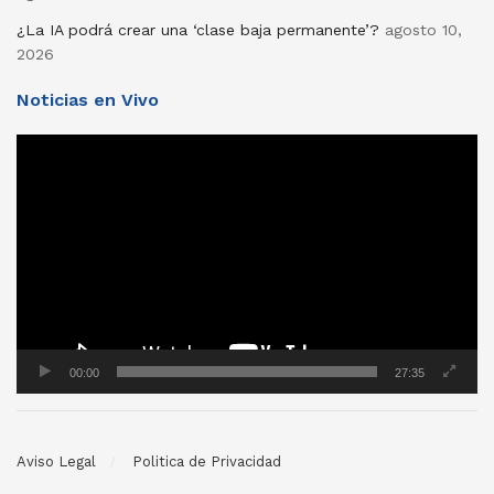
¿La IA podrá crear una ‘clase baja permanente’?
agosto 10,
2026
Noticias en Vivo
Reproductor
de
vídeo
00:00
27:35
Aviso Legal
Politica de Privacidad