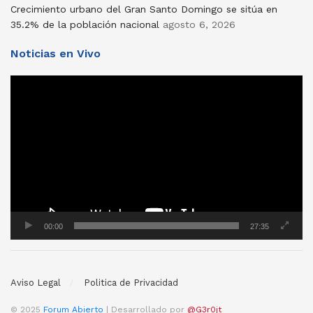
Crecimiento urbano del Gran Santo Domingo se sitúa en
35.2% de la población nacional
agosto 6, 2026
Noticias en Vivo
Reproductor
de
vídeo
00:00
27:35
Aviso Legal
Politica de Privacidad
© 2025
Forum Abierto
| Desarrollado por
@G3r0jt