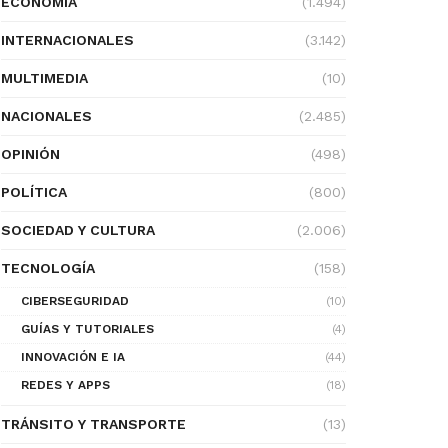
ECONOMÍA
(1.494)
INTERNACIONALES
(3.142)
MULTIMEDIA
(10)
NACIONALES
(2.485)
OPINIÓN
(498)
POLÍTICA
(800)
SOCIEDAD Y CULTURA
(2.006)
TECNOLOGÍA
(158)
CIBERSEGURIDAD
(10)
GUÍAS Y TUTORIALES
(4)
INNOVACIÓN E IA
(44)
REDES Y APPS
(18)
TRÁNSITO Y TRANSPORTE
(13)