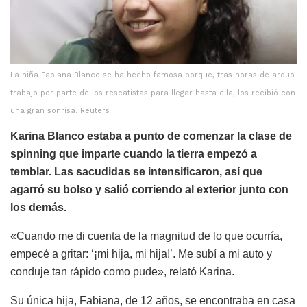
La niña Fabiana Blanco se ha hecho famosa porque, tras horas de arduo
trabajo por parte de los rescatistas para llegar hasta ella, los recibió con
una gran sonrisa. Reuters
Karina Blanco estaba a punto de comenzar la clase de
spinning que imparte cuando la tierra empezó a
temblar. Las sacudidas se intensificaron, así que
agarró su bolso y salió corriendo al exterior junto con
los demás.
«Cuando me di cuenta de la magnitud de lo que ocurría,
empecé a gritar: ‘¡mi hija, mi hija!’. Me subí a mi auto y
conduje tan rápido como pude», relató Karina.
Su única hija, Fabiana, de 12 años, se encontraba en casa