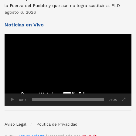
la Fuerza del Pueblo y que aún no logra sustituir al PLD
agosto 6, 2026
Noticias en Vivo
Reproductor
de
vídeo
00:00
27:35
Aviso Legal
Politica de Privacidad
© 2025
Forum Abierto
| Desarrollado por
@G3r0jt