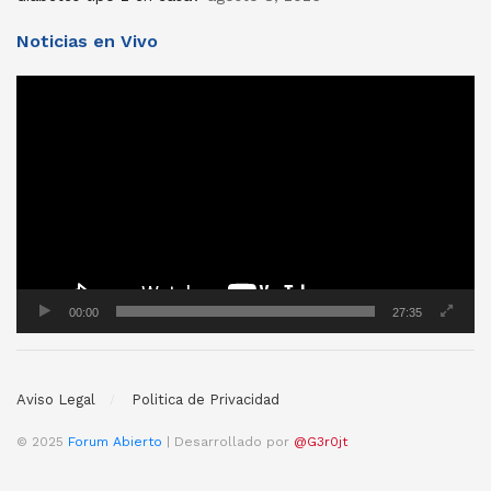
Noticias en Vivo
Reproductor
de
vídeo
00:00
27:35
Aviso Legal
Politica de Privacidad
© 2025
Forum Abierto
| Desarrollado por
@G3r0jt