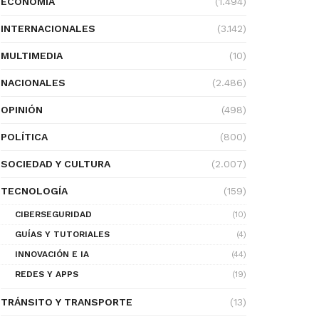
ECONOMÍA
(1.494)
INTERNACIONALES
(3.142)
MULTIMEDIA
(10)
NACIONALES
(2.486)
OPINIÓN
(498)
POLÍTICA
(800)
SOCIEDAD Y CULTURA
(2.007)
TECNOLOGÍA
(159)
CIBERSEGURIDAD
(10)
GUÍAS Y TUTORIALES
(4)
INNOVACIÓN E IA
(44)
REDES Y APPS
(19)
TRÁNSITO Y TRANSPORTE
(13)