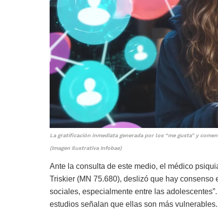
La gratificación inmediata generada por los “me gusta” y comen
(Imagen Ilustrativa Infobae)
Ante la consulta de este medio, el médico psiqui
Triskier (MN 75.680), deslizó que hay consenso en
sociales, especialmente entre las adolescentes”.
estudios señalan que ellas son más vulnerables.