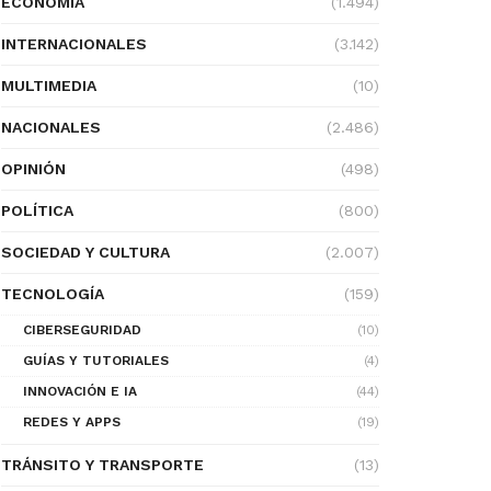
ECONOMÍA
(1.494)
INTERNACIONALES
(3.142)
MULTIMEDIA
(10)
NACIONALES
(2.486)
OPINIÓN
(498)
POLÍTICA
(800)
SOCIEDAD Y CULTURA
(2.007)
TECNOLOGÍA
(159)
CIBERSEGURIDAD
(10)
GUÍAS Y TUTORIALES
(4)
INNOVACIÓN E IA
(44)
REDES Y APPS
(19)
TRÁNSITO Y TRANSPORTE
(13)