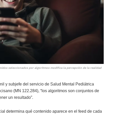
nidos seleccionados por algoritmos modifica la percepción de la realidad
il y subjefe del servicio de Salud Mental Pediátrica
ccisano (MN 122.284), “los algoritmos son conjuntos de
ner un resultado”.
social determina qué contenido aparece en el feed de cada