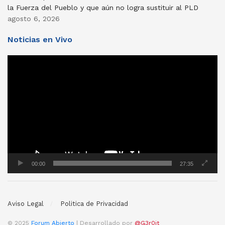
la Fuerza del Pueblo y que aún no logra sustituir al PLD
agosto 6, 2026
Noticias en Vivo
Reproductor
de
vídeo
00:00
27:35
Aviso Legal
Politica de Privacidad
© 2025
Forum Abierto
| Desarrollado por
@G3r0jt