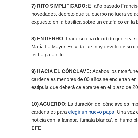
7) RITO SIMPLIFICADO:
El año pasado Francisco
novedades, decretó que su cuerpo no fuera velado
expuesto en la basílica sobre un catafalco en la 
8) ENTIERRO:
Francisco ha decidido que sea se
María La Mayor. En vida fue muy devoto de su i
fecha para ello.
9) HACIA EL CÓNCLAVE:
Acabos los ritos fune
cardenales menores de 80 años se encierran en la
estipula que deberá celebrarse en el plazo de 20
10) ACUERDO:
La duración del cónclave es imp
cardenales para
elegir un nuevo papa.
Una vez el
noticia con la famosa ‘fumata blanca’, el humo b
EFE