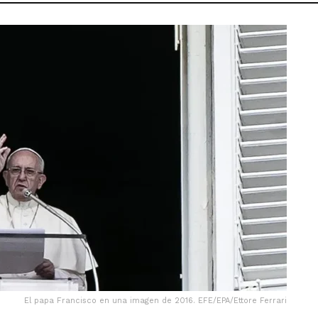
El papa Francisco en una imagen de 2016. EFE/EPA/Ettore Ferrari