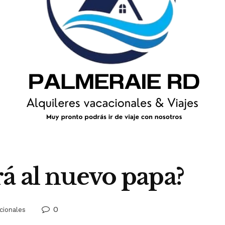
á al nuevo papa?
0
cionales