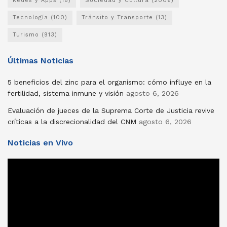
Redes y Apps
(18)
Sociedad y Cultura
(2006)
Tecnología
(100)
Tránsito y Transporte
(13)
Turismo
(913)
Últimas Noticias
5 beneficios del zinc para el organismo: cómo influye en la
fertilidad, sistema inmune y visión
agosto 6, 2026
Evaluación de jueces de la Suprema Corte de Justicia revive
críticas a la discrecionalidad del CNM
agosto 6, 2026
Noticias en Vivo
Reproductor
de
vídeo