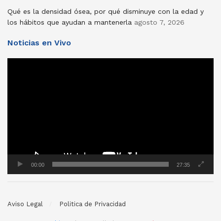
Qué es la densidad ósea, por qué disminuye con la edad y
los hábitos que ayudan a mantenerla
agosto 7, 2026
Noticias en Vivo
Reproductor
de
vídeo
00:00
27:35
Aviso Legal
Politica de Privacidad