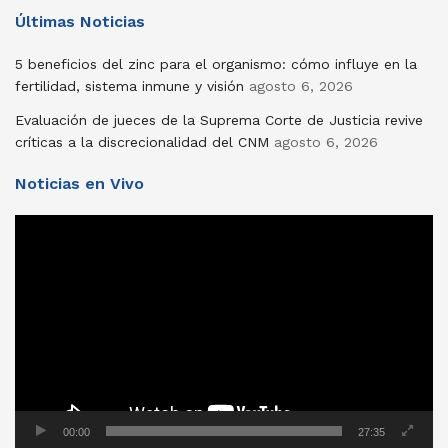
Últimas Noticias
5 beneficios del zinc para el organismo: cómo influye en la
fertilidad, sistema inmune y visión
agosto 6, 2026
Evaluación de jueces de la Suprema Corte de Justicia revive
críticas a la discrecionalidad del CNM
agosto 6, 2026
Noticias en Vivo
Reproductor
de
vídeo
00:00
27:35