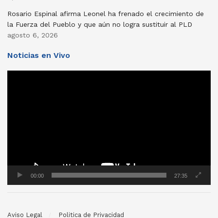
Rosario Espinal afirma Leonel ha frenado el crecimiento de
la Fuerza del Pueblo y que aún no logra sustituir al PLD
agosto 6, 2026
Noticias en Vivo
Reproductor
de
vídeo
00:00
27:35
Aviso Legal
Politica de Privacidad