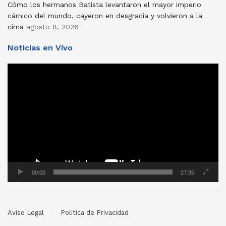
Cómo los hermanos Batista levantaron el mayor imperio
cárnico del mundo, cayeron en desgracia y volvieron a la
cima
agosto 8, 2026
Noticias en Vivo
Reproductor
de
vídeo
00:00
27:35
Aviso Legal
Politica de Privacidad