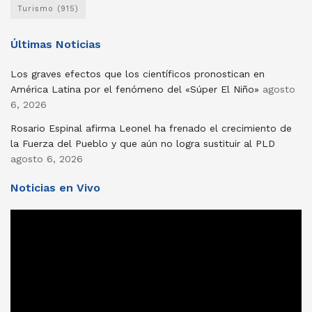
Turismo
(915)
Últimas Noticias
Los graves efectos que los científicos pronostican en
América Latina por el fenómeno del «Súper El Niño»
agosto
6, 2026
Rosario Espinal afirma Leonel ha frenado el crecimiento de
la Fuerza del Pueblo y que aún no logra sustituir al PLD
agosto 6, 2026
Noticias en Vivo
Reproductor
de
vídeo