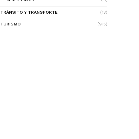
REDES Y APPS
(18)
TRÁNSITO Y TRANSPORTE
(13)
TURISMO
(915)