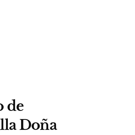
o de
illa Doña