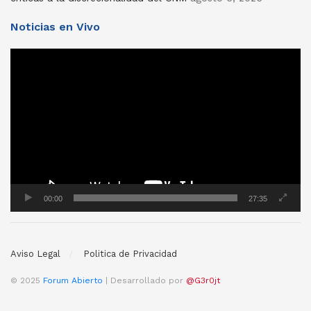
Noticias en Vivo
Reproductor
de
vídeo
00:00
27:35
Aviso Legal
Politica de Privacidad
© 2025
Forum Abierto
| Desarrollado por
@G3r0jt