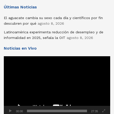
Últimas Noticias
El aguacate cambia su sexo cada día y científicos por fin
descubren por qué
agosto 8, 2026
Latinoamérica experimenta reducción de desempleo y de
informalidad en 2025, señala la OIT
agosto 8, 2026
Noticias en Vivo
Reproductor
de
vídeo
00:00
27:35