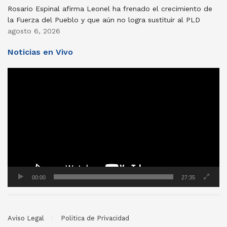
Rosario Espinal afirma Leonel ha frenado el crecimiento de
la Fuerza del Pueblo y que aún no logra sustituir al PLD
agosto 6, 2026
Noticias en Vivo
Reproductor
de
vídeo
00:00
27:35
Aviso Legal
Politica de Privacidad