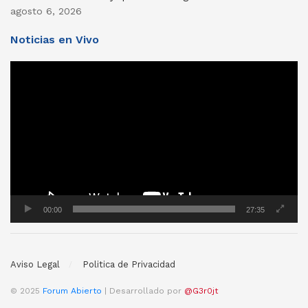
agosto 6, 2026
Noticias en Vivo
Reproductor
de
vídeo
00:00
27:35
Aviso Legal
Politica de Privacidad
© 2025
Forum Abierto
| Desarrollado por
@G3r0jt