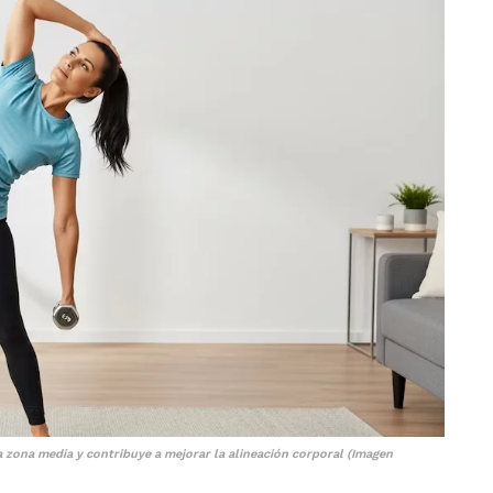
a zona media y contribuye a mejorar la alineación corporal (Imagen