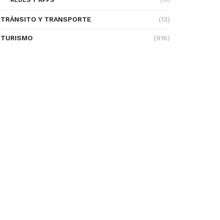
REDES Y APPS
(19)
TRÁNSITO Y TRANSPORTE
(13)
TURISMO
(916)