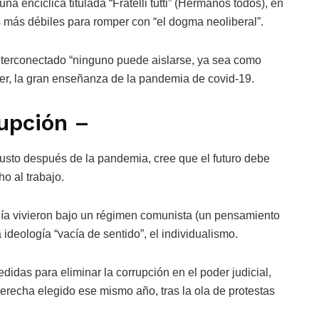
a encíclica titulada “Fratelli tutti” (Hermanos todos), en
 más débiles para romper con “el dogma neoliberal”.
nterconectado “ninguno puede aislarse, ya sea como
der, la gran enseñanza de la pandemia de covid-19.
upción –
sto después de la pandemia, cree que el futuro debe
ho al trabajo.
día vivieron bajo un régimen comunista (un pensamiento
a ideología “vacía de sentido”, el individualismo.
idas para eliminar la corrupción en el poder judicial,
erecha elegido ese mismo año, tras la ola de protestas