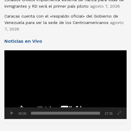
inmigrantes y RD será el primer país piloto
agosto 7, 2026
Caracas cuenta con el «respaldo oficial» del Gobierno de
Venezuela para ser la sede de los Centroamericanos
agosto
7, 2026
Noticias en Vivo
Reproductor
de
vídeo
00:00
27:35