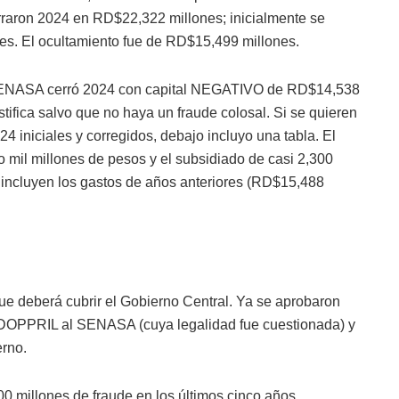
rraron 2024 en RD$22,322 millones; inicialmente se
es. El ocultamiento fue de RD$15,499 millones.
 SENASA cerró 2024 con capital NEGATIVO de RD$14,538
stifica salvo que no haya un fraude colosal. Si se quieren
24 iniciales y corregidos, debajo incluyo una tabla. El
co mil millones de pesos y el subsidiado de casi 2,300
o incluyen los gastos de años anteriores (RD$15,488
e deberá cubrir el Gobierno Central. Ya se aprobaron
 IDOPPRIL al SENASA (cuya legalidad fue cuestionada) y
erno.
0 millones de fraude en los últimos cinco años,