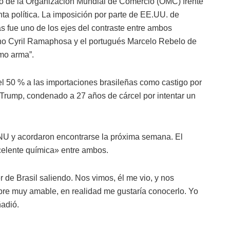
o de la Organización Mundial de Comercio (OMC) frente
a política. La imposición por parte de EE.UU. de
s fue uno de los ejes del contraste entre ambos
ano Cyril Ramaphosa y el portugués Marcelo Rebelo de
mo arma”.
l 50 % a las importaciones brasileñas como castigo por
e Trump, condenado a 27 años de cárcel por intentar un
ONU y acordaron encontrarse la próxima semana. El
elente química» entre ambos.
r de Brasil saliendo. Nos vimos, él me vio, y nos
re muy amable, en realidad me gustaría conocerlo. Yo
adió.