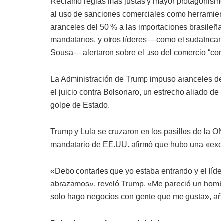
Reclamó reglas más justas y mayor protagonism
al uso de sanciones comerciales como herramient
aranceles del 50 % a las importaciones brasileña
mandatarios, y otros líderes —como el sudafric
Sousa— alertaron sobre el uso del comercio “co
La Administración de Trump impuso aranceles de
el juicio contra Bolsonaro, un estrecho aliado d
golpe de Estado.
Trump y Lula se cruzaron en los pasillos de la 
mandatario de EE.UU. afirmó que hubo una «exc
«Debo contarles que yo estaba entrando y el líde
abrazamos», reveló Trump. «Me pareció un homb
solo hago negocios con gente que me gusta», añ