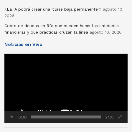
¿La IA podrá crear una ‘clase baja permanente’?
agosto 10,
2026
Cobro de deudas en RD: qué pueden hacer las entidades
financieras y qué prácticas cruzan la línea
agosto 10, 2026
Noticias en Vivo
Reproductor
de
vídeo
00:00
27:35