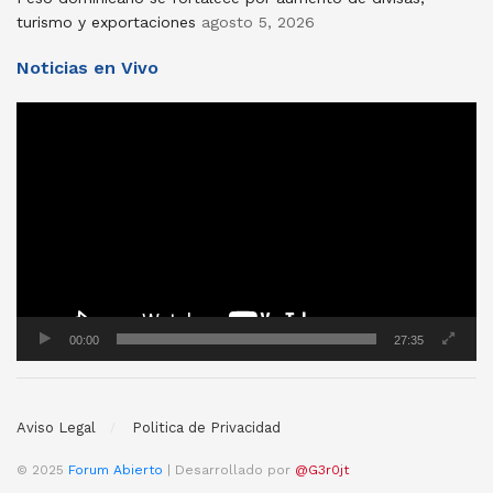
turismo y exportaciones
agosto 5, 2026
Noticias en Vivo
Reproductor
de
vídeo
00:00
27:35
Aviso Legal
Politica de Privacidad
© 2025
Forum Abierto
| Desarrollado por
@G3r0jt