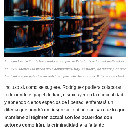
La transformación de Venezuela en un petro-Estado, tras la nacionalización
de 1976, socavó las bases de la democracia. Hoy, de nuevo, se quiere plantear
la utopía de un país rico en petróleo, pero sin democracia. Foto: adobe stock
Incluso si, como se sugiere, Rodríguez pudiera colaborar
reduciendo el papel de Irán, disminuyendo la criminalidad
y abriendo ciertos espacios de libertad, enfrentará un
dilema que pondrá en riesgo su continuidad, ya que
lo que
mantiene al régimen actual son los acuerdos con
actores como Irán, la criminalidad y la falta de