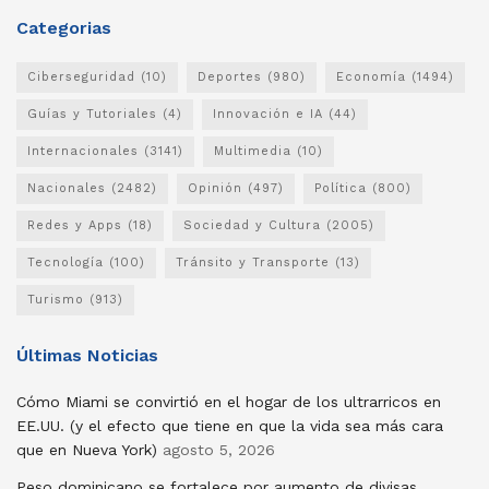
Categorias
Ciberseguridad
(10)
Deportes
(980)
Economía
(1494)
Guías y Tutoriales
(4)
Innovación e IA
(44)
Internacionales
(3141)
Multimedia
(10)
Nacionales
(2482)
Opinión
(497)
Política
(800)
Redes y Apps
(18)
Sociedad y Cultura
(2005)
Tecnología
(100)
Tránsito y Transporte
(13)
Turismo
(913)
Últimas Noticias
Cómo Miami se convirtió en el hogar de los ultrarricos en
EE.UU. (y el efecto que tiene en que la vida sea más cara
que en Nueva York)
agosto 5, 2026
Peso dominicano se fortalece por aumento de divisas,