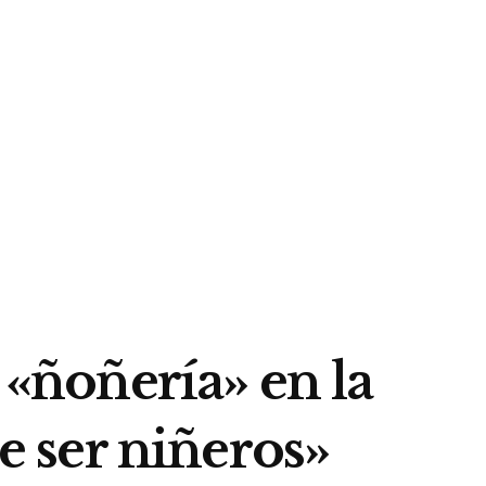
 «ñoñería» en la
 ser niñeros»