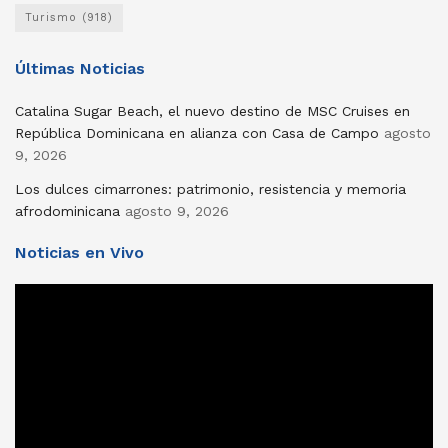
Turismo
(918)
Últimas Noticias
Catalina Sugar Beach, el nuevo destino de MSC Cruises en
República Dominicana en alianza con Casa de Campo
agosto
9, 2026
Los dulces cimarrones: patrimonio, resistencia y memoria
afrodominicana
agosto 9, 2026
Noticias en Vivo
Reproductor
de
vídeo