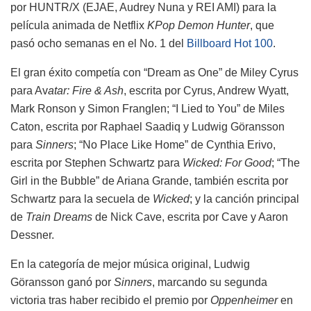
por HUNTR/X (EJAE, Audrey Nuna y REI AMI) para la
película animada de Netflix
KPop Demon Hunter
, que
pasó ocho semanas en el No. 1 del
Billboard Hot 100
.
El gran éxito competía con “Dream as One” de Miley Cyrus
para Av
atar: Fire & Ash
, escrita por Cyrus, Andrew Wyatt,
Mark Ronson y Simon Franglen; “I Lied to You” de Miles
Caton, escrita por Raphael Saadiq y Ludwig Göransson
para
Sinners
; “No Place Like Home” de Cynthia Erivo,
escrita por Stephen Schwartz para
Wicked: For Good
; “The
Girl in the Bubble” de Ariana Grande, también escrita por
Schwartz para la secuela de
Wicked
; y la canción principal
de
Train Dreams
de Nick Cave, escrita por Cave y Aaron
Dessner.
En la categoría de mejor música original, Ludwig
Göransson ganó por
Sinners
, marcando su segunda
victoria tras haber recibido el premio por
Oppenheimer
en