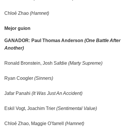
Chloé Zhao
(Hamnet)
Mejor guion
GANADOR: Paul Thomas Anderson
(One Battle After
Another)
Ronald Bronstein, Josh Safdie
(Marty Supreme)
Ryan Coogler
(Sinners)
Jafar Panahi
(It Was Just An Accident)
Eskil Vogt, Joachim Trier
(Sentimental Value)
Chloé Zhao, Maggie O’farrell
(Hamnet)