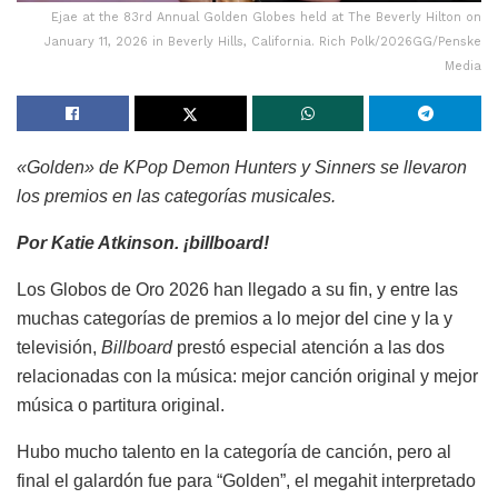
Ejae at the 83rd Annual Golden Globes held at The Beverly Hilton on
January 11, 2026 in Beverly Hills, California. Rich Polk/2026GG/Penske
Media
«Golden» de KPop Demon Hunters y Sinners se llevaron
los premios en las categorías musicales.
Por Katie Atkinson. ¡billboard!
Los Globos de Oro 2026 han llegado a su fin, y entre las
muchas categorías de premios a lo mejor del cine y la y
televisión,
Billboard
prestó especial atención a las dos
relacionadas con la música: mejor canción original y mejor
música o partitura original.
Hubo mucho talento en la categoría de canción, pero al
final el galardón fue para “Golden”, el megahit interpretado