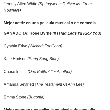
Jeremy Allen White
(Springsteen: Deliver Me From
Nowhere)
Mejor actriz en una película musical o de comedia
GANADORA: Rose Byrne
(If I Had Legs I’d Kick You)
Cynthia Erivo
(Wicked: For Good)
Kate Hudson
(Song Sung Blue)
Chase Infiniti
(One Battle After Another)
Amanda Seyfried
(The Testament Of Ann Lee)
Emma Stone
(Bugonia)
Mejor actor en una película musical o de comedia