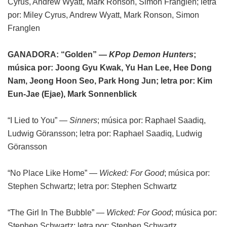
Cyrus, Andrew Wyatt, Mark Ronson, Simon Franglen; letra
por: Miley Cyrus, Andrew Wyatt, Mark Ronson, Simon
Franglen
GANADORA: “Golden” —
KPop Demon Hunters
;
música por: Joong Gyu Kwak, Yu Han Lee, Hee Dong
Nam, Jeong Hoon Seo, Park Hong Jun; letra por: Kim
Eun-Jae (Ejae), Mark Sonnenblick
“I Lied to You” —
Sinners
; música por: Raphael Saadiq,
Ludwig Göransson; letra por: Raphael Saadiq, Ludwig
Göransson
“No Place Like Home” —
Wicked: For Good
; música por:
Stephen Schwartz; letra por: Stephen Schwartz
“The Girl In The Bubble” —
Wicked: For Good
; música por:
Stephen Schwartz; letra por: Stephen Schwartz