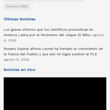
Turismo
(915)
Últimas Noticias
Los graves efectos que los científicos pronostican en
América Latina por el fenómeno del «Súper El Niño»
agosto
6, 2026
Rosario Espinal afirma Leonel ha frenado el crecimiento de
la Fuerza del Pueblo y que aún no logra sustituir al PLD
agosto 6, 2026
Noticias en Vivo
Reproductor
de
vídeo