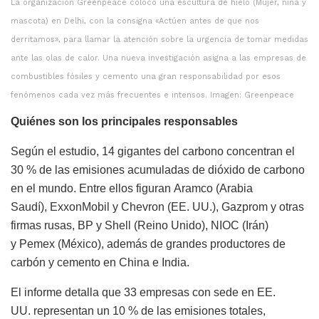
La organización Greenpeace colocó una escultura de hielo (Mujer, niña y
mascota) en Delhi, con la consigna «Actúen antes de que nos
derritamos», para llamar la atención sobre la urgencia de tomar medidas
ante las olas de calor. Una nueva investigación asigna a las empresas de
combustibles fósiles y cemento una gran responsabilidad por esos
fenómenos cada vez más frecuentes e intensos. Imagen: Greenpeace
Quiénes son los principales responsables
Según el estudio, 14 gigantes del carbono concentran el
30 % de las emisiones acumuladas de dióxido de carbono
en el mundo. Entre ellos figuran Aramco (Arabia
Saudí), ExxonMobil y Chevron (EE. UU.), Gazprom y otras
firmas rusas, BP y Shell (Reino Unido), NIOC (Irán)
y Pemex (México), además de grandes productores de
carbón y cemento en China e India.
El informe detalla que 33 empresas con sede en EE.
UU. representan un 10 % de las emisiones totales,