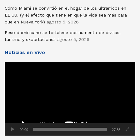
Cómo Miami se convirtió en el hogar de los ultrarricos en
EE.UU. (y el efecto que tiene en que la vida sea más cara
que en Nueva York)
agosto 5, 2026
Peso dominicano se fortalece por aumento de divisas,
turismo y exportaciones
agosto 5, 2026
Noticias en Vivo
Reproductor
de
vídeo
00:00
27:35