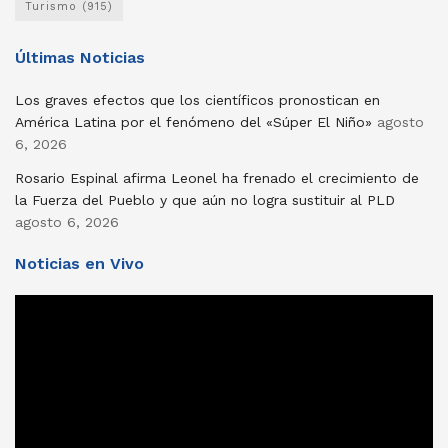
Turismo
(915)
Últimas Noticias
Los graves efectos que los científicos pronostican en
América Latina por el fenómeno del «Súper El Niño»
agosto
6, 2026
Rosario Espinal afirma Leonel ha frenado el crecimiento de
la Fuerza del Pueblo y que aún no logra sustituir al PLD
agosto 6, 2026
Noticias en Vivo
Reproductor
de
vídeo