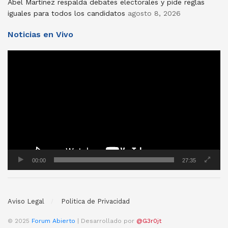
Abel Martínez respalda debates electorales y pide reglas
iguales para todos los candidatos
agosto 8, 2026
Noticias en Vivo
Reproductor
de
vídeo
00:00
27:35
Aviso Legal
Politica de Privacidad
© 2025
Forum Abierto
| Desarrollado por
@G3r0jt