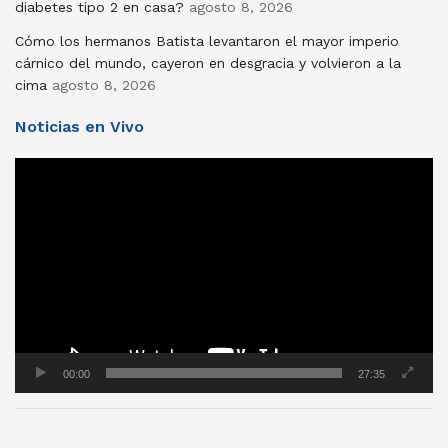
diabetes tipo 2 en casa?
agosto 8, 2026
Cómo los hermanos Batista levantaron el mayor imperio
cárnico del mundo, cayeron en desgracia y volvieron a la
cima
agosto 8, 2026
Noticias en Vivo
Reproductor
de
vídeo
00:00
27:35