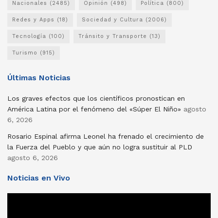
Nacionales
(2485)
Opinión
(498)
Política
(800)
Redes y Apps
(18)
Sociedad y Cultura
(2006)
Tecnología
(100)
Tránsito y Transporte
(13)
Turismo
(915)
Últimas Noticias
Los graves efectos que los científicos pronostican en
América Latina por el fenómeno del «Súper El Niño»
agosto
6, 2026
Rosario Espinal afirma Leonel ha frenado el crecimiento de
la Fuerza del Pueblo y que aún no logra sustituir al PLD
agosto 6, 2026
Noticias en Vivo
Reproductor
de