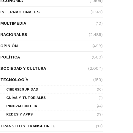
ECONOMÍA
(1.494)
INTERNACIONALES
(3.142)
MULTIMEDIA
(10)
NACIONALES
(2.485)
OPINIÓN
(498)
POLÍTICA
(800)
SOCIEDAD Y CULTURA
(2.007)
TECNOLOGÍA
(159)
CIBERSEGURIDAD
(10)
GUÍAS Y TUTORIALES
(4)
INNOVACIÓN E IA
(44)
REDES Y APPS
(19)
TRÁNSITO Y TRANSPORTE
(13)