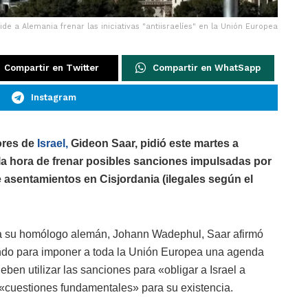
pide a Alemania frenar las iniciativas "antiisraelíes" en la Unión Europea
Compartir en Twitter
Compartir en WhatSapp
Instagram
ores de
Israel,
Gideon Saar, pidió este martes a
la hora de frenar posibles sanciones impulsadas por
e asentamientos en Cisjordania (ilegales según el
a su homólogo alemán, Johann Wadephul, Saar afirmó
ndo para imponer a toda la Unión Europea una agenda
ben utilizar las sanciones para «obligar a Israel a
 «cuestiones fundamentales» para su existencia.