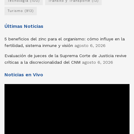
Tecnología
(100)
Tránsito y Transporte
(13)
Turismo
(913)
Últimas Noticias
5 beneficios del zinc para el organismo: cómo influye en la
fertilidad, sistema inmune y visión
agosto 6, 2026
Evaluación de jueces de la Suprema Corte de Justicia revive
críticas a la discrecionalidad del CNM
agosto 6, 2026
Noticias en Vivo
Reproductor
de
vídeo