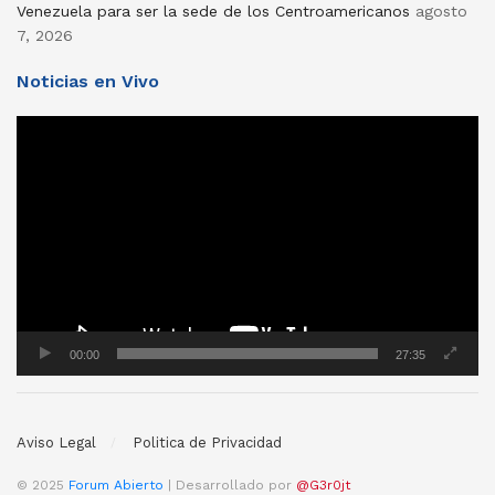
Venezuela para ser la sede de los Centroamericanos
agosto
7, 2026
Noticias en Vivo
Reproductor
de
vídeo
00:00
27:35
Aviso Legal
Politica de Privacidad
© 2025
Forum Abierto
| Desarrollado por
@G3r0jt