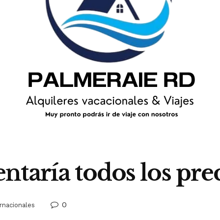
taría todos los pre
0
rnacionales