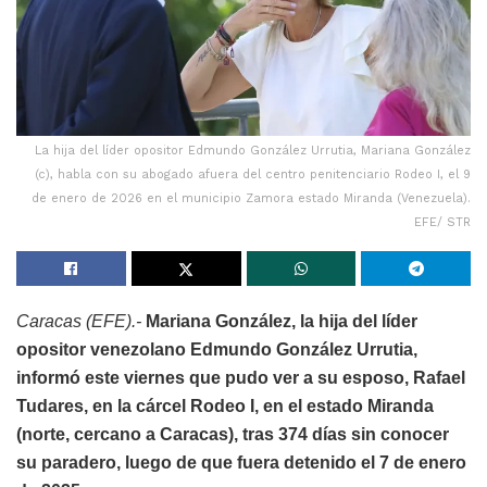
La hija del líder opositor Edmundo González Urrutia, Mariana González
(c), habla con su abogado afuera del centro penitenciario Rodeo I, el 9
de enero de 2026 en el municipio Zamora estado Miranda (Venezuela).
EFE/ STR
Caracas (EFE).-
Mariana González, la hija del líder
opositor venezolano Edmundo González Urrutia,
informó este viernes que pudo ver a su esposo, Rafael
Tudares, en la cárcel Rodeo I, en el estado Miranda
(norte, cercano a Caracas), tras 374 días sin conocer
su paradero, luego de que fuera detenido el 7 de enero