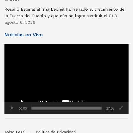
Rosario Espinal afirma Leonel ha frenado el crecimiento de
la Fuerza del Pueblo y que aún no logra sustituir al PLD
agosto 6, 2026
Noticias en Vivo
Reproductor
de
vídeo
00:00
27:35
Aviso Legal
Politica de Privacidad