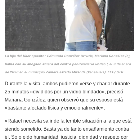
La hija del líder opositor Edmundo González Urrutia, Mariana González (c),
habla con su abogado afuera del centro penitenciario Rodeo I, el 9 de enero
de 2026 en el municipio Zamora estado Miranda (Venezuela). EFE/ STR
Durante la visita, ambos pudieron verse y charlar durante
25 minutos «divididos por un vidrio blindado», precisó
Mariana González, quien observó que su esposo está
«bastante afectado física y emocionalmente».
«Rafael necesita salir de la terrible situación a la que está
siendo sometido. Basta ya de tanto ensañamiento contra
él. Solo pido humanidad, justicia, dignidad y respeto por