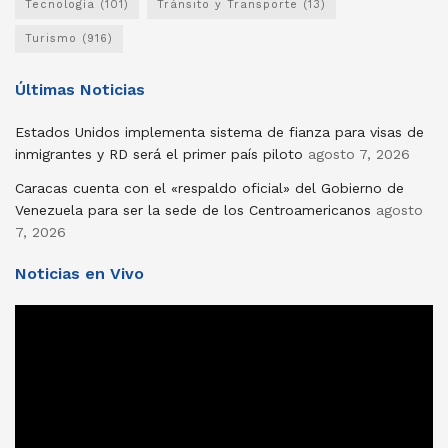
Tecnología
(101)
Tránsito y Transporte
(13)
Turismo
(916)
Últimas Noticias
Estados Unidos implementa sistema de fianza para visas de
inmigrantes y RD será el primer país piloto
agosto 7, 2026
Caracas cuenta con el «respaldo oficial» del Gobierno de
Venezuela para ser la sede de los Centroamericanos
agosto
7, 2026
Noticias en Vivo
Reproductor
de
vídeo