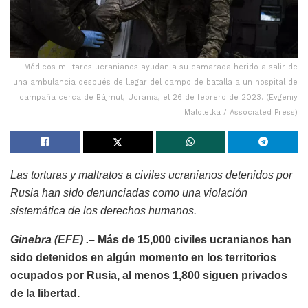
Médicos militares ucranianos ayudan a su camarada herido a salir de
una ambulancia después de llegar del campo de batalla a un hospital de
campaña cerca de Bájmut, Ucrania, el 26 de febrero de 2023. (Evgeniy
Maloletka / Associated Press)
Las torturas y maltratos a civiles ucranianos detenidos por
Rusia han sido denunciadas como una violación
sistemática de los derechos humanos.
Ginebra (EFE) .–
Más de 15,000 civiles ucranianos han
sido detenidos en algún momento en los territorios
ocupados por Rusia, al menos 1,800 siguen privados
de la libertad.