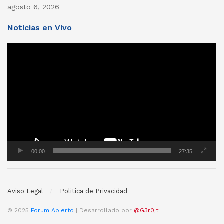
agosto 6, 2026
Noticias en Vivo
Reproductor
de
vídeo
00:00
27:35
Aviso Legal
Politica de Privacidad
© 2025
Forum Abierto
| Desarrollado por
@G3r0jt