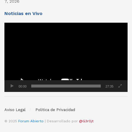
7, 2026
Noticias en Vivo
Reproductor
de
vídeo
00:00
27:35
Aviso Legal
Politica de Privacidad
© 2025
Forum Abierto
| Desarrollado por
@G3r0jt