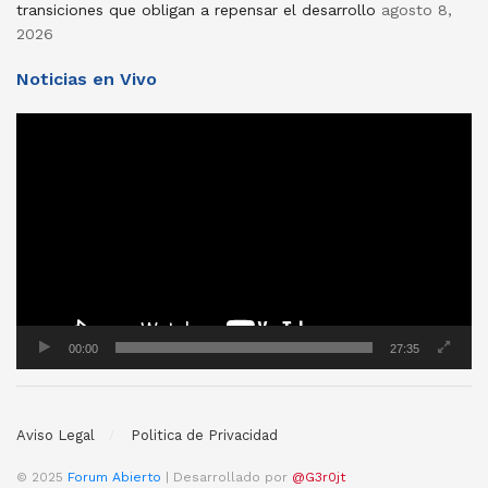
transiciones que obligan a repensar el desarrollo
agosto 8,
2026
Noticias en Vivo
Reproductor
de
vídeo
00:00
27:35
Aviso Legal
Politica de Privacidad
© 2025
Forum Abierto
| Desarrollado por
@G3r0jt