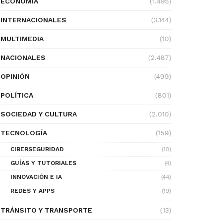
ECONOMÍA
(1.495)
INTERNACIONALES
(3.144)
MULTIMEDIA
(10)
NACIONALES
(2.487)
OPINIÓN
(499)
POLÍTICA
(801)
SOCIEDAD Y CULTURA
(2.010)
TECNOLOGÍA
(159)
CIBERSEGURIDAD
(10)
GUÍAS Y TUTORIALES
(4)
INNOVACIÓN E IA
(44)
REDES Y APPS
(19)
TRÁNSITO Y TRANSPORTE
(13)